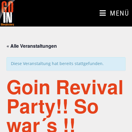
Zum
Inhalt
MENÜ
springen
« Alle Veranstaltungen
Diese Veranstaltung hat bereits stattgefunden.
Goin Revival
Party!! So
war´s !!