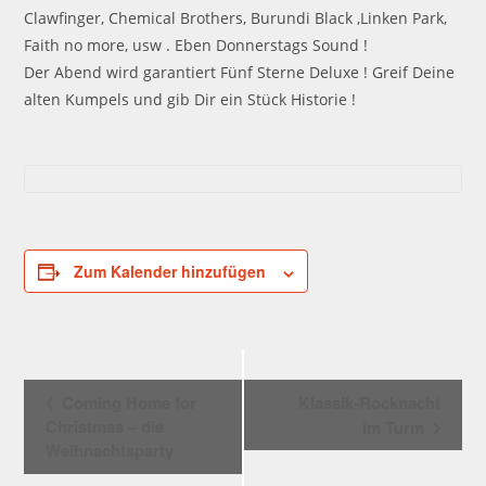
Clawfinger, Chemical Brothers, Burundi Black ,Linken Park,
Faith no more, usw . Eben Donnerstags Sound !
Der Abend wird garantiert Fünf Sterne Deluxe ! Greif Deine
alten Kumpels und gib Dir ein Stück Historie !
Zum Kalender hinzufügen
V
Coming Home for
Klassik-Rocknacht
e
Christmas – die
im Turm
r
Weihnachtsparty
a