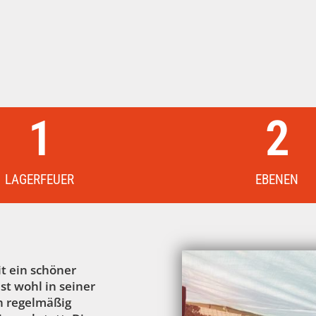
1
2
LAGERFEUER
EBENEN
it ein schöner
st wohl in seiner
en regelmäßig