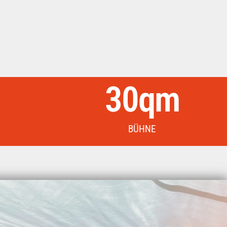
30
qm
BÜHNE