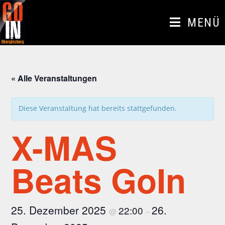
Zum
Inhalt
MENÜ
springen
« Alle Veranstaltungen
Diese Veranstaltung hat bereits stattgefunden.
X-MAS
Beats GoIn
25. Dezember 2025
26.
22:00
@
–