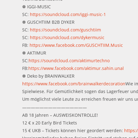
❁ IGGI-MUSIC
SC:
https://soundcloud.com/iggi-music-1
❁ GUSCHTIIM B2B DYKER
SC:
https://soundcloud.com/guschtiim
SC:
https://soundcloud.com/dykermusic
FB:
https://www.facebook.com/GUSCHTIIM.Music
❁ AKTIMUR
SC:
https://soundcloud.com/aktimurtechno
FB:
https://www.facebook.com/aktimur.sahin.unal
❁ Deko by BRAINWALKER
https://www.facebook.com/brainwalkerdecoration
Wie i
Spielwiese. Für Gemütlichkeit sogen das Lagerfeuer und
Um möglichst viele Leute zu erreichen freuen wir uns 
———————————————
AB 18 Jahren – AUSWEISKONTROLLE!
12 € x 20 Early Bird Tickets
15 € UKB – Tickets können hier geordert werden:
https: