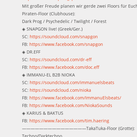
Mit großer Freude planen wir gerde zwei Floors für Euc
Piraten-Floor (Clubhouse):
Dark Prog / Psychedelic / Twilight / Forest
◈ SNAPGON live! (Greek/Ger.)
SC:
https://soundcloud.com/snapgon
FB:
https://www.facebook.com/snapgon
◈ DR.EFF
SC:
https://soundcloud.com/dr-eff
FB:
https://www.facebook.com/doc.eff
◈ IMMANU-EL B2B NIOKA
SC:
https://soundcloud.com/immanuelsbeats
SC:
https://soundcloud.com/nioka
FB:
https://www.facebook.com/ImmanuElsbeats/
FB:
https://www.facebook.com/NiokaSounds
◈ KARIUS & BAKTUS
FB:
https://www.facebook.com/tim.haering
———————————————TakaTuka-Floor (Grotte):
Techno/Darktechno