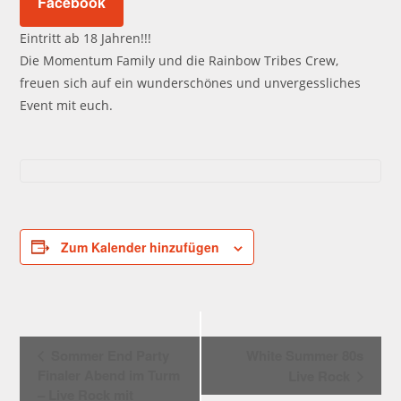
Facebook
Eintritt ab 18 Jahren!!!
Die Momentum Family und die Rainbow Tribes Crew,
freuen sich auf ein wunderschönes und unvergessliches
Event mit euch.
Zum Kalender hinzufügen
V
Sommer End Party
White Summer 80s
e
Finaler Abend im Turm
Live Rock
r
– Live Rock mit