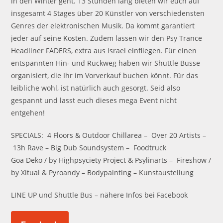
in den Winter geht. 13 Stunden lang bieten wir euch auf
insgesamt 4 Stages über 20 Künstler von verschiedensten
Genres der elektronischen Musik. Da kommt garantiert
jeder auf seine Kosten. Zudem lassen wir den Psy Trance
Headliner FADERS, extra aus Israel einfliegen. Für einen
entspannten Hin- und Rückweg haben wir Shuttle Busse
organisiert, die Ihr im Vorverkauf buchen könnt. Für das
leibliche wohl, ist natürlich auch gesorgt. Seid also
gespannt und lasst euch dieses mega Event nicht
entgehen!
SPECIALS: 4 Floors & Outdoor Chillarea – Over 20 Artists –
13h Rave – Big Dub Soundsystem – Foodtruck
Goa Deko / by Highpsyciety Project & Psylinarts – Fireshow /
by Xitual & Pyroandy – Bodypainting – Kunstaustellung
LINE UP und Shuttle Bus – nähere Infos bei Facebook