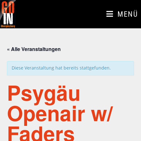
Zum
Inhalt
MENÜ
springen
« Alle Veranstaltungen
Diese Veranstaltung hat bereits stattgefunden.
Psygäu
Openair w/
Faders