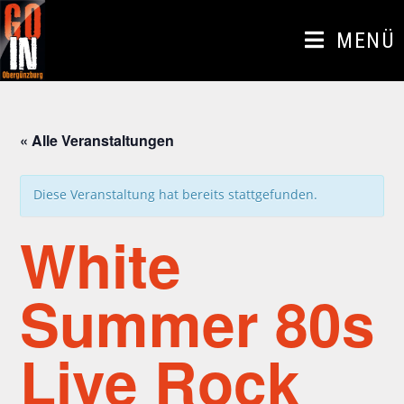
Zum
Inhalt
MENÜ
springen
« Alle Veranstaltungen
Diese Veranstaltung hat bereits stattgefunden.
White
Summer 80s
Live Rock