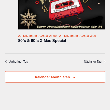
u
n
g
.
n
A
g
n
e
s
n
i
S
c
20. Dezember 2025 @ 21:00
-
21. Dezember 2025 @ 3:00
80´s & 90´s X-Mas Special
u
h
t
c
e
h
n
Vorheriger Tag
Nächster Tag
e
-
u
N
n
Kalender abonnieren
a
d
v
A
i
n
g
a
s
t